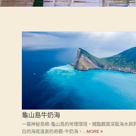
龜山島牛奶海
一窺神秘島嶼-龜山島的地理環境，親臨觀賞深藍海水與
白的海底溫泉的奇觀-牛奶海。...