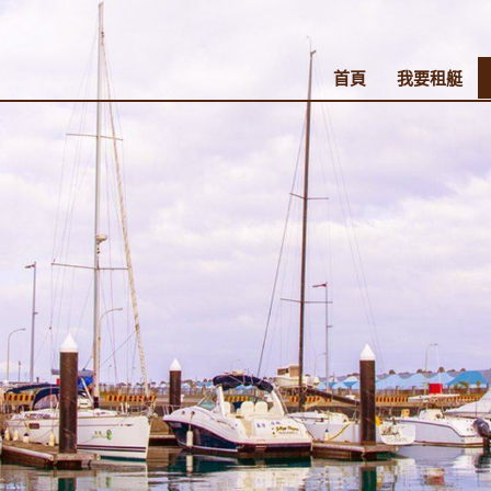
首頁
我要租艇