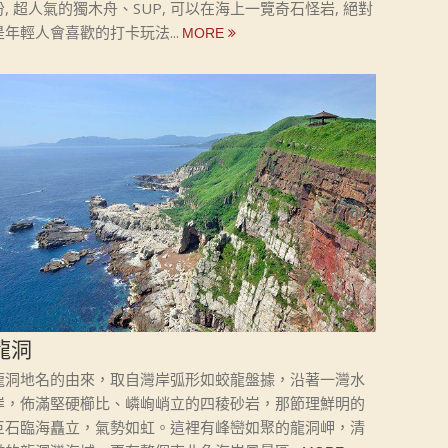
份, 超人氣的獨木舟、SUP, 可以在海上一覽奇石怪岩, 絕對
是年輕人會喜歡的打卡玩法...
龍洞
龍洞地名的由來，取自灣岸弧形如蛟龍盤據，沿著一灣水
岸，佈滿堅硬櫛比、嶙峋峭立的四稜砂岩，那節理鮮明的
巨石臨海矗立，氣勢如虹。這裡有峰巒如聚的龍洞岬，清