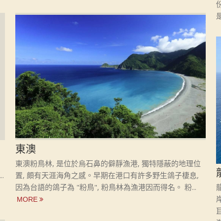
東澳
東澳粉鳥林, 是位於烏石鼻的僻靜漁港, 獨特隱蔽的地理位
.
置, 頗有天涯海角之感。早期在港口有許多野生鴿子棲息,
因為台語的鴿子為 "粉鳥", 粉鳥林為漁港因而得名。 粉...