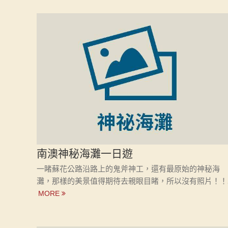
南澳神秘海灘一日遊
一睹蘇花公路沿路上的鬼斧神工，還有最原始的神秘海
灘，那樣的美景值得期待去親眼目睹，所以沒有照片！！..