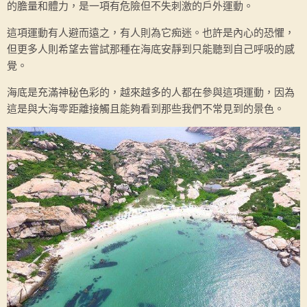
的膽量和體力，是一項有危險但不失刺激的戶外運動。
這項運動有人避而遠之，有人則為它痴迷。也許是內心的恐懼，
但更多人則希望去嘗試那種在海底安靜到只能聽到自己呼吸的感
覺。
海底是充滿神秘色彩的，越來越多的人都在參與這項運動，因為
這是與大海零距離接觸且能夠看到那些我們不常見到的景色。