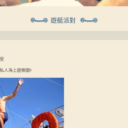
遊艇派對
受
人海上遊樂園!!