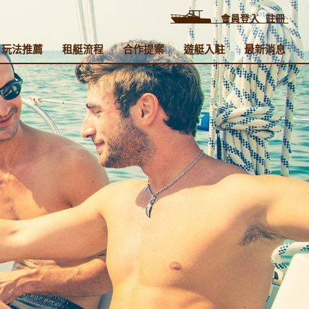
會員登入
註冊
玩法推薦
租艇流程
合作提案
遊艇入駐
最新消息