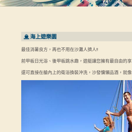
海上遊樂園
最佳消暑良方，再也不用在沙灘人擠人!!
前甲板日光浴、後甲板跳水趣，遊艇讓您擁有最自由的享
還可直接在艙內上的衛浴換裝沖洗，沙發慵懶品酒，就像私