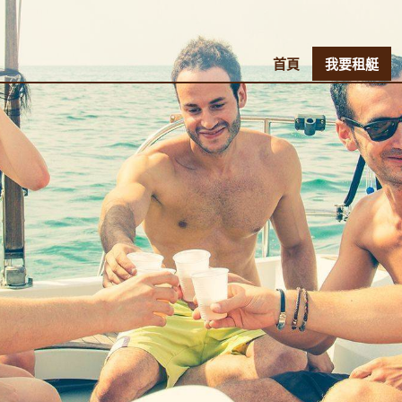
首頁
我要租艇